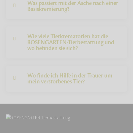
Was passiert mit der Asche nach einer
Basiskremierung?
Wie viele Tierkrematorien hat die
ROSENGARTEN-Tierbestattung und
wo befinden sie sich?
Wo finde ich Hilfe in der Trauer um
mein verstorbenes Tier?