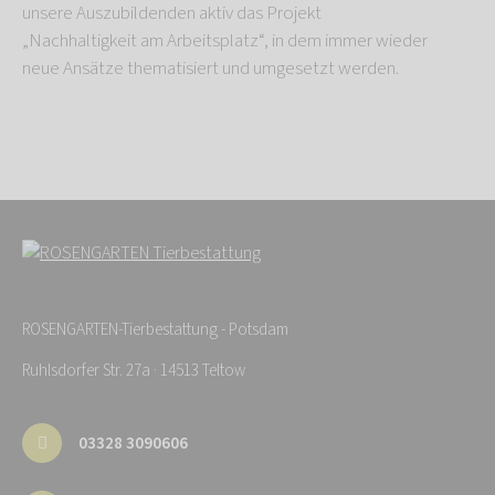
unsere Auszubildenden aktiv das Projekt
„Nachhaltigkeit am Arbeitsplatz“, in dem immer wieder
neue Ansätze thematisiert und umgesetzt werden.
ROSENGARTEN-Tierbestattung - Potsdam
Ruhlsdorfer Str. 27a · 14513 Teltow
03328 3090606