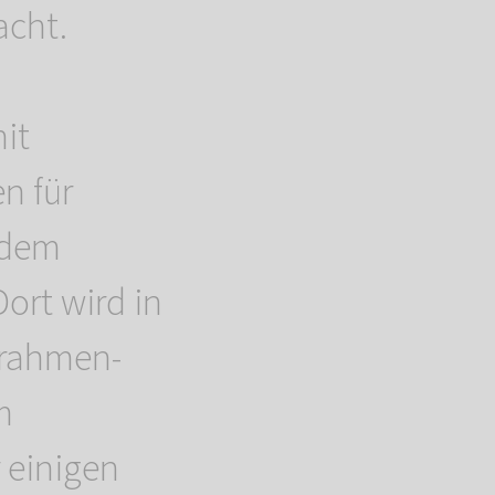
acht.
it
n für
 dem
ort wird in
rrahmen-
m
 einigen