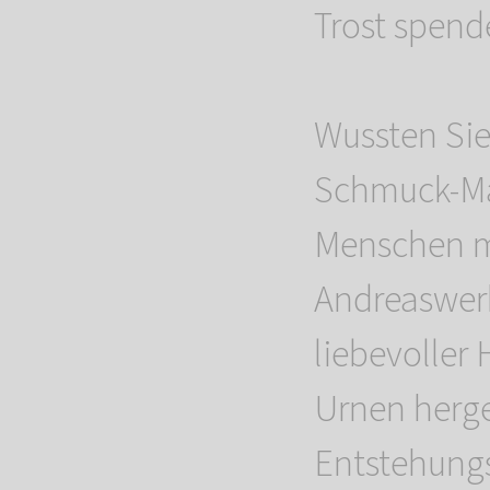
Trost spend
Wussten Sie
Schmuck-Ma
Menschen m
Andreaswerk
liebevoller
Urnen herge
Entstehungs