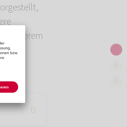
rgestellt,
ere
g in unserem