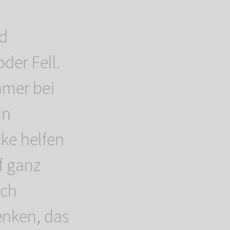
nd
der Fell.
mmer bei
in
ke helfen
f ganz
ich
enken, das