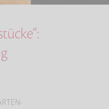
tücke“:
og
ARTEN-