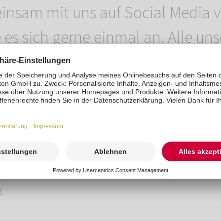
nsam mit uns auf Social Media vo
 es sich gerne einmal an. Alle uns
ücke finden Sie im Digital-Katalo
p
.
t