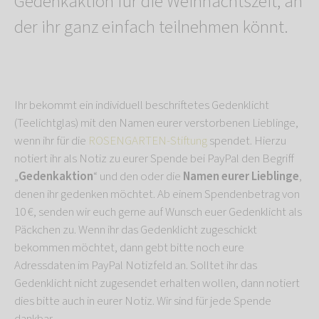
Gedenkaktion für die Weihnachtszeit, an
der ihr ganz einfach teilnehmen könnt.
Ihr bekommt ein individuell beschriftetes Gedenklicht
(Teelichtglas) mit den Namen eurer verstorbenen Lieblinge,
wenn ihr für die
ROSENGARTEN-Stiftung
spendet. Hierzu
notiert ihr als Notiz zu eurer Spende bei PayPal den Begriff
„
Gedenkaktion
“ und den oder die
Namen eurer Lieblinge
,
denen ihr gedenken möchtet. Ab einem Spendenbetrag von
10 €, senden wir euch gerne auf Wunsch euer Gedenklicht als
Päckchen zu. Wenn ihr das Gedenklicht zugeschickt
bekommen möchtet, dann gebt bitte noch eure
Adressdaten im PayPal Notizfeld an. Solltet ihr das
Gedenklicht nicht zugesendet erhalten wollen, dann notiert
dies bitte auch in eurer Notiz. Wir sind für jede Spende
dankbar.