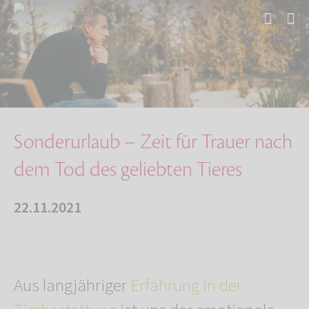
Start
Über uns
Aktuelles
Sonderurlaub – Zeit für Trauer nach dem Tod d…
Sonderurlaub – Zeit für Trauer nach
dem Tod des geliebten Tieres
22.11.2021
Aus langjähriger
Erfahrung in der