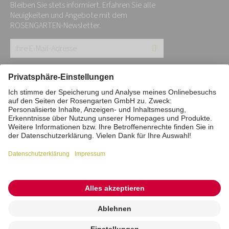
Bleiben Sie stets informiert. Erfahren Sie alle
Neuigkeiten und Angebote mit dem
ROSENGARTEN-Newsletter.
Ihre
E-
Mail-
Impressum
Datenschutz
Stiftung
Adresse:
Interne Meldestelle
Zahlungsmittel
*
Vertrag widerrufen
Barrierefreiheitserklärung
Cookie/Tracking-Einstellungen
© 2026 ROSENGARTEN-Tierbestattung