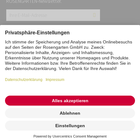
ROSENGARTEN-Newsletter.
Ihre
E-
Mail-
Impressum
Datenschutz
Stiftung
Adresse:
Interne Meldestelle
Zahlungsmittel
*
Vertrag widerrufen
Barrierefreiheitserklärung
Cookie/Tracking-Einstellungen
© 2026 ROSENGARTEN-Tierbestattung
Kremierung
beauftragen