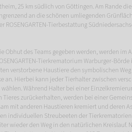
rtheim, 25 km südlich von Göttingen. Am Rande die
ngrenzend an die schönen umliegenden Grünfläc
 der ROSENGARTEN-Tierbestattung Südniedersach
 die Obhut des Teams gegeben werden, werden im A
ROSENGARTEN-Tierkrematorium Warburger-Börde i
reten verstorbene Haustiere den symbolischen Weg
 an. Hierbei kann jeder Tierhalter zwischen vers
wählen. Während Halter bei einer Einzelkremierun
n Tieres zurückerhalten, werden bei einer Gemein
sam mit anderen Haustieren kremiert und deren A
en individuellen Streubeeten der Tierkrematorien
iter wieder den Weg in den natürlichen Kreislauf. 