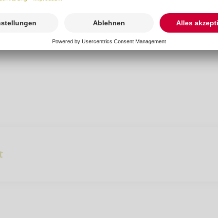
 42
ng-suedniedersachsen.de
t