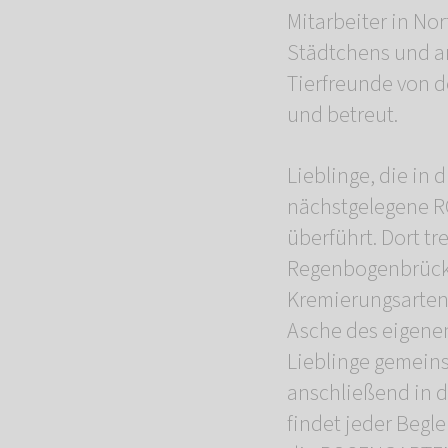
Mitarbeiter in No
Städtchens und a
Tierfreunde von
und betreut.
Lieblinge, die in
nächstgelegene 
überführt. Dort t
Regenbogenbrücke
Kremierungsarten 
Asche des eigene
Lieblinge gemein
anschließend in d
findet jeder Begle