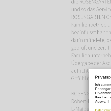
die ROSENGARTEN-
und so das Servic
ROSENGARTEN GmbH,
Familienbetrieb 
beeinflusst haben
darin mündete, da
geprüft und zertif
Familienunternehm
Übergabe der Asch
aufrichtigem Mitg
Gefühl nach Hause
ROSENGARTEN-Tie
Robert-Bosch-Str.
E-Mail: suednied