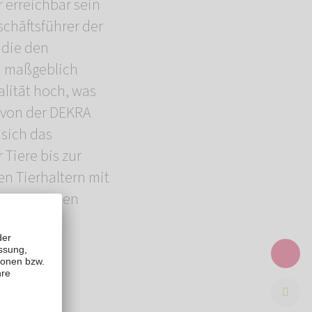
 erreichbar sein
schäftsführer der
 die den
d maßgeblich
lität hoch, was
g von der DEKRA
 sich das
Tiere bis zur
en Tierhaltern mit
t einem guten