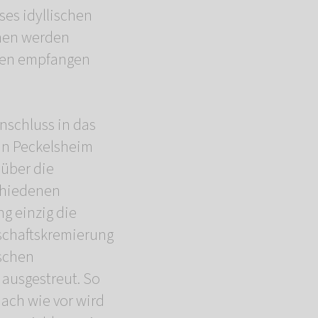
ses idyllischen
hen werden
sen empfangen
nschluss in das
n Peckelsheim
 über die
chiedenen
g einzig die
schaftskremierung
schen
 ausgestreut. So
Nach wie vor wird