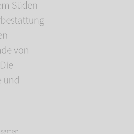
dem Süden
bestattung
en
nde von
 Die
e und
hlsamen