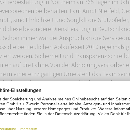
Tierbestattung in Northeim an 365 Tagen im Jahr
eversprechen beibehalten. Laut Arndt Nietfeld, Ge
 sind Ehrlichkeit und Sorgfalt die Stützpfeiler,
und diese besondere Dienstleistung in Deutschlan
. Schon immer war der Anspruch an die Servicequa
ss die betrieblichen Abläufe seit 2010 regelmäßi
iziert werden. Sicherheit und Transparenz schreibt
en auf die Fahne. Von der Abholung verstorbener 
e in einer einzigartigen Urne steht das Team sein
efühl geduldig zur Seite. Hinterbliebene sollen mi
 gehen, wünscht sich Arndt Nietfeld.
rbestattung Südniedersachsen
 22, 37154 Northeim
ersachsen@mein-rosengarten.de